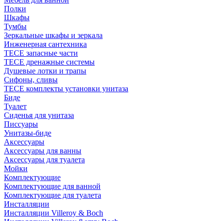
Полки
Шкафы
Тумбы
Зеркальные шкафы и зеркала
Инженерная сантехника
TECE запасные части
TECE дренажные системы
Душевые лотки и трапы
Сифоны, сливы
TECE комплекты установки унитаза
Биде
Туалет
Сиденья для унитаза
Писсуары
Унитазы-биде
Аксессуары
Аксессуары для ванны
Аксессуары для туалета
Мойки
Комплектующие
Комплектующие для ванной
Комплектующие для туалета
Инсталляции
Инсталляции Villeroy & Boch