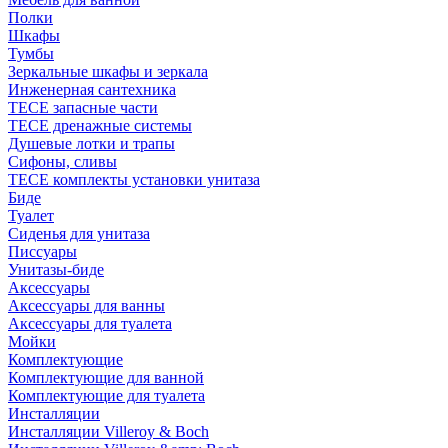
Полки
Шкафы
Тумбы
Зеркальные шкафы и зеркала
Инженерная сантехника
TECE запасные части
TECE дренажные системы
Душевые лотки и трапы
Сифоны, сливы
TECE комплекты установки унитаза
Биде
Туалет
Сиденья для унитаза
Писсуары
Унитазы-биде
Аксессуары
Аксессуары для ванны
Аксессуары для туалета
Мойки
Комплектующие
Комплектующие для ванной
Комплектующие для туалета
Инсталляции
Инсталляции Villeroy & Boch