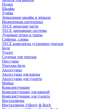
Полки
Шкафы
Тумбы
Зеркальные шкафы и зеркала
Инженерная сантехника
TECE запасные части
TECE дренажные системы
Душевые лотки и трапы
Сифоны, сливы
TECE комплекты установки унитаза
Биде
Туалет
Сиденья для унитаза
Писсуары
Унитазы-биде
Аксессуары
Аксессуары для ванны
Аксессуары для туалета
Мойки
Комплектующие
Комплектующие для ванной
Комплектующие для туалета
Инсталляции
Инсталляции Villeroy & Boch