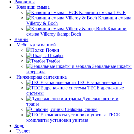
Раковины
Клавиши смыва
Клавиши смыва TECE
Клавиши смыва
Villeroy & Boch
Клавиши
смыва Villeroy &amp; Boch
Ванны
Мебель для ванной
Полки
Шкафы
Тумбы
Зеркальные шкафы
и зеркала
Инженерная сантехника
TECE запасные части
TECE дренажные
системы
Душевые лотки и
трапы
Сифоны, сливы
TECE
комплекты установки унитаза
Биде
Туалет